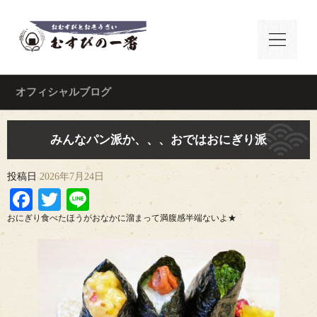
オフィシャルブログ
みんなパン派か、、、おではおにぎり派
投稿日
2026年7月24日
Facebook
Twitter
Line
おにぎり食べたほうがおなかに溜まって満腹感半端ないよ★